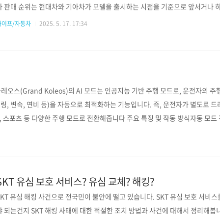
차 판매 순위는 현대차와 기아차가 모델을 출시하는 시점을 기준으로 앞서거나 하
청이 가능하다면 시각적 그래프로 표현한 아래 영상을 보시면 어떤 제품들이 지
라이프/자동차
2025. 5. 17. 17:34
대우와 르노 삼성차는 몇년 정도를 기점으로 순위에서 자취를 감췄는지 등 참고가
차산업협회 공식자료를 제공하는 다나와 사이트 자료를 정리하였습니다. 2025년
말로 SUV 전성시대군요. 쏘렌토, 카니발, 스포티지이..
레오스(Grand Koleos)의 AI 모드는 인공지능 기반 주행 모드로, 운전자의
링, 변속, 연비 등)을 자동으로 최적화하는 기능입니다. 즉, 운전자가 별도로
코, 스포츠 등 다양한 주행 모드로 전환해줍니다 주요 특징 및 작동 방식자동 모드 
, 오르막 등)를 실시간으로 분석하여, 상황에 맞는 주행 모드(컴포트, 에코, 스포
꾸는 번거로움 없이, AI가 알아서 최적의 세팅을 제공해줍니다. 예를 들어, 평소
SKT 유심 보호 서비스? 유심 교체? 해킹?
SKT 유심 해킹 사건으로 전국민이 불안에 떨고 있습니다. SKT 유심 보호 서비
야 되는건지 SKT 해킹 사태에 대한 적절한 조치 방법과 사건에 대해서 정리해봅니다.