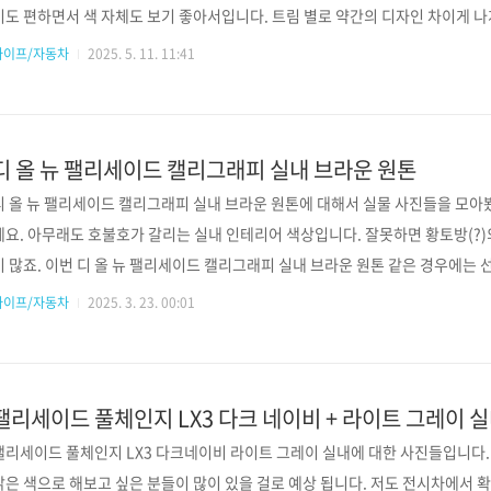
기도 편하면서 색 자체도 보기 좋아서입니다. 트림 별로 약간의 디자인 차이게 나
상위 트림인 알핀하고의 차이점이죠. 천장이 블랙이라 저는 알핀쪽이 좀 더 끌리
라이프/자동차
2025. 5. 11. 11:41
알핀 알핀은 앞, 옆, 뒤 하단 부분이 파란 스티치 모양으로 포인트 컬러가 들어가 
니다. 테크노, 아이코닉은 그냥 블랙으로만 되어있어서 깔끔한 느낌은 있는것 같아
라우드 펄(화이트)의 특징은 역..
디 올 뉴 팰리세이드 캘리그래피 실내 브라운 원톤
디 올 뉴 팰리세이드 캘리그래피 실내 브라운 원톤에 대해서 실물 사진들을 모아
데요. 아무래도 호불호가 갈리는 실내 인테리어 색상입니다. 잘못하면 황토방(?
이 많죠. 이번 디 올 뉴 팰리세이드 캘리그래피 실내 브라운 원톤 같은 경우에는
같기는 한데 실제로 보고 바로 마음을 돌리는 비율도 꽤(?) 되기 때문에 실제 사
라이프/자동차
2025. 3. 23. 00:01
제 전시차량을 통해 색상을 확인해보는 거겠죠. 팰리세이드의 브라운 원톤 인
시에 갖춘 매력적인 컬러 조합입니다. 한번 보시죠~!팰리세이드 브라운 디자인
좀 더 짙은 톤의 브라운을 사용하여 따뜻하고 고급스러..
팰리세이드 풀체인지 LX3 다크 네이비 + 라이트 그레이 
팰리세이드 풀체인지 LX3 다크네이비 라이트 그레이 실내에 대한 사진들입니다.
밝은 색으로 해보고 싶은 분들이 많이 있을 걸로 예상 됩니다. 저도 전시차에서