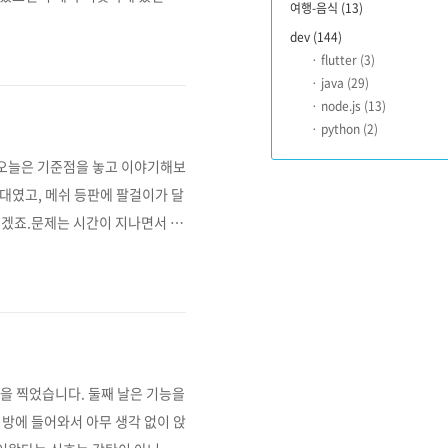
여행-음식
(13)
 T50 2세대에서 어떻게 해결되
dev
(144)
그냥 지나치기 쉽습니다. 오염 걱
flutter
(3)
게 있습니다. 의자를 바꾸게 만드는
java
(29)
node.js
(13)
python
(2)
 오늘은 기준점을 놓고 이야기해보
 대였고, 메쉬 등판에 팔걸이가 달
썼겠죠.문제는 시간이 지나면서 생
불편함의 해소 — 기존 의자에서 아
가 몇 년 쓰니까 늘어났습니다.
럽게 골반이 앞으로 미끄러졌습니
진을 찍었습니다. 둘째 날은 기능을
 방에 들어와서 아무 생각 없이 앉