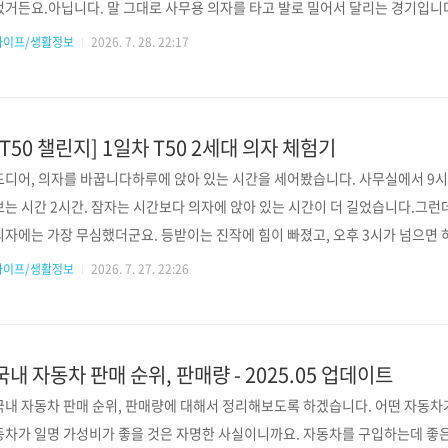
었거든요.아닙니다. 말 그대로 사무용 의자를 타고 발로 밀어서 달리는 경기입니다
하실 수 있습니다.🔗 시디즈 의자 레이스 티저 보러가기https://www.instagram.
라이프/생활정보
2026. 7. 28. 22:17
회, 알고 보니 원조가 있습니다찾아보니 이 대회는 일본의 ISU-1 그랑프리(ISU-
다.일본 사무의자레이싱협회(JORA)가 16년 넘게 이어온 대회로,시중에 판매되
[T50 챌린지] 1일차 T50 2세대 의자 체험기
드디어, 의자를 바꿉니다하루에 앉아 있는 시간을 세어봤습니다. 사무실에서 9시간
보는 시간 2시간. 잠자는 시간보다 의자에 앉아 있는 시간이 더 길었습니다.그런데
의자에는 가장 무심했더군요. 등받이는 진작에 힘이 빠졌고, 오후 3시가 넘으면 
등이 축축해서 자꾸 앞으로 걸터앉는 자세가 됐습니다.그래서 큰맘 먹고 주문했습니다
라이프/생활정보
2026. 7. 27. 22:26
체인지된 2세대가 나왔다는 소식에 몇 주를 고민했고, '여름 내내 등이 시원했으
패브릭 대신 AIR(메쉬) 모델을 선택했습니다. 설레는 첫 만남 — 박스가 도착했
송 알림톡이 왔습니다. "오전 중 ..
국내 자동차 판매 순위, 판매량 - 2025.05 업데이트
국내 자동차 판매 순위, 판매량에 대해서 정리해보도록 하겠습니다. 어떤 자동차가
동차가 일명 가성비가 좋을 것은 자명한 사실이니까요. 자동차를 구입하는데 좋은