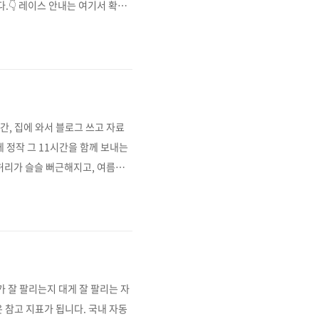
.👇 레이스 안내는 여기서 확인
com/p/DaUdHlnJlqX/ 이 대
1 GP) 를 벤치마킹한 것이었습니
는 사무용 의자 그대로 사용 (개조
, 집에 와서 블로그 쓰고 자료
 정작 그 11시간을 함께 보내는
허리가 슬슬 뻐근해지고, 여름엔
. 시디즈 T50 AIR 2세대.풀
면 좋겠다'는 아주 단순한 이유로
습니다주문하고 약 1주일 만에 배
 잘 팔리는지 대게 잘 팔리는 자
 참고 지표가 됩니다. 국내 자동