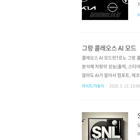
그랑 콜레오스 AI 모드
콜레오스 AI 모드란?르노 그랑 콜
분석해 차량의 성능(출력, 스티어
않아도 AI가 알아서 컴포트, 에
동, 핸들링, 도로 상태(예: 눈길
라이프/자동차
2025. 5. 13. 23:58
성 극대화매번 드라이브 모드를 바