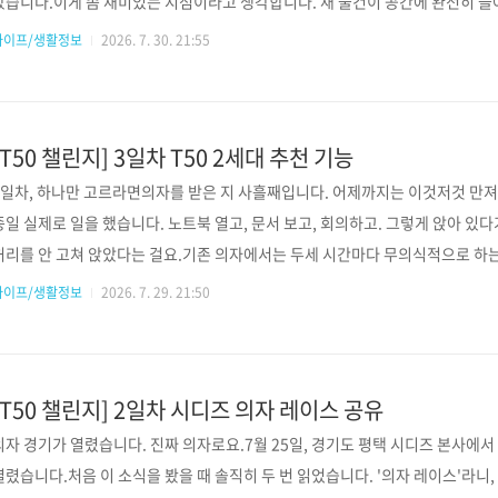
았습니다.이게 좀 재미있는 지점이라고 생각합니다. 새 물건이 공간에 완전히 
무심함으로 오는 것 같습니다.그래서 오늘은 기능 얘기는 잠깐 접고, 이 의자가 
라이프/생활정보
2026. 7. 30. 21:55
록해보려 합니다. 공간과의 조화 — 걱정했던 건 '덩치'였습니다주문하기 전 가
크기였습니다.제 작업 공간은 작은 크기의 방인데, 헤드레스트까지 달린 풀옵션 
습니다. '이거 들여놓으면 방이 확 좁..
[T50 챌린지] 3일차 T50 2세대 추천 기능
3일차, 하나만 고르라면의자를 받은 지 사흘째입니다. 어제까지는 이것저것 만져
종일 실제로 일을 했습니다. 노트북 열고, 문서 보고, 회의하고. 그렇게 앉아 있
허리를 안 고쳐 앉았다는 걸요.기존 의자에서는 두세 시간마다 무의식적으로 하는
가 다시 붙이고, 엉덩이를 뒤로 당기고, 허리를 한 번 젖히는. 그게 오늘은 거의
라이프/생활정보
2026. 7. 29. 21:50
고민하지 않고 정했습니다.🏆 나만의 원픽: 럼버서포트 (허리 지지대)왜 하필 
는 이 기능에 별 기대가 없었습니다.'허리 받쳐주는 볼록한 부품' 정도로 생각했고
슷한 게 달려 있었습니다. 문제는 그게 ..
[T50 챌린지] 2일차 시디즈 의자 레이스 공유
의자 경기가 열렸습니다. 진짜 의자로요.7월 25일, 경기도 평택 시디즈 본사에서 
열렸습니다.처음 이 소식을 봤을 때 솔직히 두 번 읽었습니다. '의자 레이스'라니