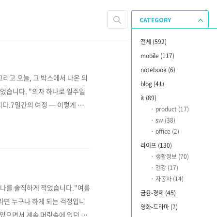
CATEGORY
전체
(592)
mobile
(117)
notebook
(6)
리고 오늘, 그 박스에서 나온 의
blog
(41)
있었습니다. "의자 하나로 일주일
it
(89)
다.7일간의 여정 — 이렇게 지나
product
(17)
 첫 마디2일차시디즈 의자 레이
sw
(38)
등이 됨4일차데스크 셋업새 의자가
office
(2)
일차좌판 호환5년이 아니라 더 오
라이프
(130)
생활정보
(70)
건강
(17)
자동차
(14)
 하나를 솔직하게 적었습니다."여름
금융-경제
(45)
이라면 누구나 하게 되는 걱정입니
영화-드라마
(7)
아 있으면서 계속 머릿속에 있던 걱