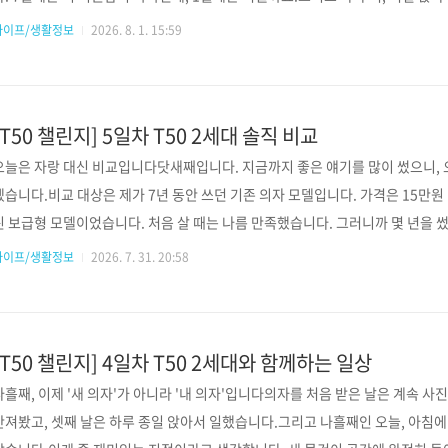
정이 있습니다."이거 나중에 더러워지면 어떻게 하지?" 오늘은 이 두 가지 걱정이
라이프/생활정보
2026. 8. 1. 15:59
는지 써보겠습니다. 사실 이게 2세대의 가장 실용적인 변화인데, 스펙표만 보면 
정 — 의자를 망가뜨리는 건 고장이 아닙니다의자를 몇 년 쓰다 보면 알게 되는 
건 대부분 고장이 아니라 좌판입니다...
[T50 챌린지] 5일차 T50 2세대 솔직 비교
오늘은 자랑 대신 비교입니다닷새째입니다. 지금까지 좋은 얘기를 많이 썼으니,
겠습니다.비교 대상은 제가 7년 동안 쓰던 기존 의자 모델입니다. 가격은 15만원
린 보급형 모델이었습니다. 처음 살 때는 나름 만족했습니다. 그러니까 몇 년을 
겼습니다. 우측에 있는게 예전 모델이고 왼쪽이 이번에 산 T50 Air 2세대에요. 
라이프/생활정보
2026. 7. 31. 20:58
쉬웠던 것들1. 등판이 힘을 잃었습니다이게 가장 컸습니다.처음엔 팽팽했던 메쉬
등을 기대면 그물이 뒤로 축 처지면서 허리가 뒤로 빠지고, 그러다 보면 자연스
다.의자가 자세를 잡아주는 게 아니라, 제..
[T50 챌린지] 4일차 T50 2세대와 함께하는 일상
나흘째, 이제 '새 의자'가 아니라 '내 의자'입니다의자를 처음 받은 날은 계속 사
만져봤고, 셋째 날은 하루 종일 앉아서 일했습니다.그리고 나흘째인 오늘, 아침에