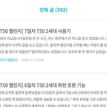
전체 글 (592)
[T50 챌린지] 7일차 T50 2세대 사용기
7일이 지났습니다일주일 전 이 시간, 저는 현관에서 큰 박스를 받고 있었습니다.그
자에 앉아 마지막 글을 쓰고 있습니다. 솔직히 챌린지를 시작할 때는 걱정이 좀 
동안 쓸 얘기가 있을까?"결과적으로는 있었습니다. 오히려 못 쓴 얘기가 남았습니
갔습니다 일차주제그날의 개요1일차첫 만남과 설치"아, 시원하다" — 첫 착석의
라이프/생활정보
2026. 8. 2. 12:38
스의자로 레이스를 하는 회사라니3일차원픽 기능기대 안 했던 럼버서포트가 1
'내 의자'가 된 날5일차기존 의자와 비교목이 뻣뻣했던 건 나이 탓이 아니었다6
래 갈 수도7일차총평지금 이 글7일을 돌아보니 재..
[T50 챌린지] 6일차 T50 2세대 좌판 호환 기능
어제 남겨둔 질문에 답해보겠습니다5일차 글에서 T50 AIR 2세대의 아쉬운 점
엔 시원한 게 장점이지만, 겨울엔 서늘할 수 있습니다." 메쉬 좌판을 고른 사람
다. 7월에는 이 시원함이 축복인데, 1월에는 어떨까요.그리고 하나 더, 며칠 앉