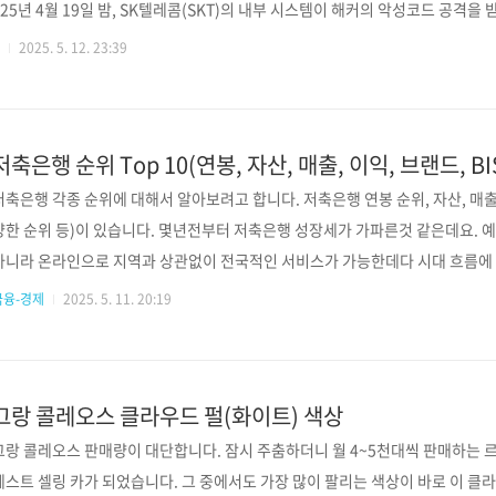
025년 4월 19일 밤, SK텔레콤(SKT)의 내부 시스템이 해커의 악성코드 공격을 받
부 정보가 유출된 정황이 확인되었습니다. 유출된 정보는 유심 고유식별번호(IMS
2025. 5. 12. 23:39
등록번호·주소 같은 일반 개인정보는 포함되지 않은 것으로 SKT는 밝혔습니다. 
보이스피싱, 심 스와핑(SIM Swapping) 등 2차 범죄에 악용될 수 있어 심각한
 2,30..
저축은행 순위 Top 10(연봉, 자산, 매출, 이익, 브랜드, BI
저축은행 각종 순위에 대해서 알아보려고 합니다. 저축은행 연봉 순위, 자산, 매출 순
양한 순위 등)이 있습니다. 몇년전부터 저축은행 성장세가 가파른것 같은데요. 
아니라 온라인으로 지역과 상관없이 전국적인 서비스가 가능한데다 시대 흐름에
수익성을 다각화하고 있어서겠지요. 또 은행의 초저금리 시대에 바로 옆에 있는 
금융-경제
2025. 5. 11. 20:19
에 눈을 돌릴수밖에 없는것도 당연하고요. 1금융 은행 대비 문턱이 낮은 대출 
메이저 저축은행인 SBI저축은행 같은 경우는 지방 소형 은행 급이라 할수 있을 
습입니다. ( 현재 자산 10조 2천억 이상-스..
그랑 콜레오스 클라우드 펄(화이트) 색상
그랑 콜레오스 판매량이 대단합니다. 잠시 주춤하더니 월 4~5천대씩 판매하는 
베스트 셀링 카가 되었습니다. 그 중에서도 가장 많이 팔리는 색상이 바로 이 클라