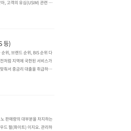
아, 고객의 유심(USIM) 관련 일
I)와 인증키 등으로, 이름·주민
그러나 유심 정보는 복제폰 개통,
 우려가 제기되고 있습니다 SKT는
S 등)
위, 브랜드 순위, BIS 순위 다
예전처럼 지역에 국한된 서비스가
 맞춰서 중금리 대출을 취급하고
쏠쏠한 예금, 적금의 저축은행들
기준때문이기도 할겁니다. 특히나
정도로 몸집 부풀리기에 성공한 모
르노 판매량의 대부분을 차지하는
우드 펄(화이트) 이지요. 관리하