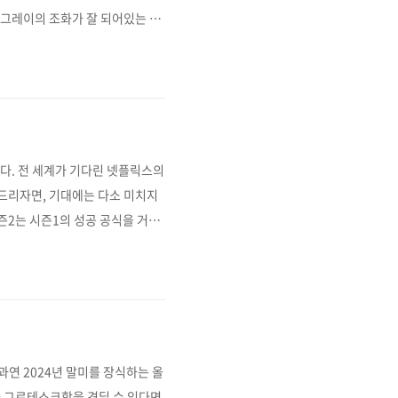
 그레이의 조화가 잘 되어있는 인
스러운 주거공간'을 테마로 설계
 주요 특징들이 포함됩니다:파노라
)아일랜드 타입 센터콘솔가구 디자인
다. 전 세계가 기다린 넷플릭스의
씀드리자면, 기대에는 다소 미치지
2는 시즌1의 성공 공식을 거의
재)의 복수 서사가 중심축을 이
 이야기의 깊이는 다소 얕아 보입
 있다"고 혹평했습니다. 사실 이
과연 2024년 말미를 장식하는 올
 그로테스크함을 견딜 수 있다면