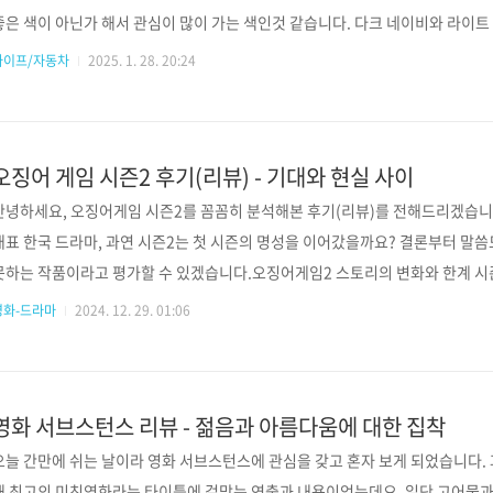
좋은 색이 아닌가 해서 관심이 많이 가는 색인것 같습니다. 다크 네이비와 라이트
테리어 색상이죠. 다크네이비 라이트 그레이 투톤 실내 디자인 특징실내는 '고급
라이프/자동차
2025. 1. 28. 20:24
되었으며, 수평적 레이아웃을 통해 아늑한 분위기를 연출합니다1. 다음과 같은
믹 커브드 디스플레이 (12.3인치 디지털 클러스터 + 12.3인치 인포테인먼트
에서 영감을 받은 인테리어 레이아웃 이런 사진들로도..
오징어 게임 시즌2 후기(리뷰) - 기대와 현실 사이
안녕하세요, 오징어게임 시즌2를 꼼꼼히 분석해본 후기(리뷰)를 전해드리겠습니
대표 한국 드라마, 과연 시즌2는 첫 시즌의 명성을 이어갔을까요? 결론부터 말
못하는 작품이라고 평가할 수 있겠습니다.오징어게임2 스토리의 변화와 한계 시즌
그대로 답습하면서도, 새로운 요소들을 조금씩 추가했습니다. 주인공 성기훈(이정
영화-드라마
2024. 12. 29. 01:06
루며, 프론트맨(이병헌)과의 대결 구도를 만들어냈죠. 하지만 외신들의 평가처럼
니다. 뉴욕타임스에서는 "더 스타일리시한 살육을 보여주지만 이야기는 정체되어
평가가 꽤 정확해 보입니다. 시즌2는 반복되는 폭력성에 치..
영화 서브스턴스 리뷰 - 젊음과 아름다움에 대한 집착
오늘 간만에 쉬는 날이라 영화 서브스턴스에 관심을 갖고 혼자 보게 되었습니다. 
해 최고의 미친영화라는 타이틀에 걸맞는 연출과 내용이었는데요. 일단 고어물과